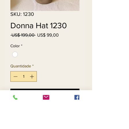
SKU: 1230
Donna Hat 1230
Preço
Preço
 US$ 199,00 
US$ 99,00
normal
promocional
Color
*
Quantidade
*
Adicionar ao carrinho
Comprar