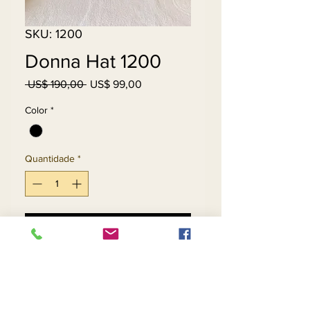
SKU: 1200
Donna Hat 1200
Preço
Preço
 US$ 190,00 
US$ 99,00
normal
promocional
Color
*
Quantidade
*
Adicionar ao carrinho
Comprar