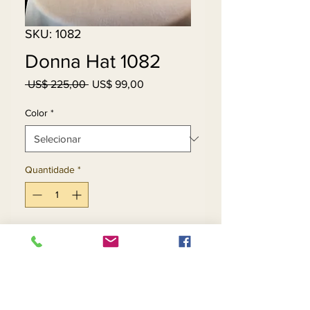
SKU: 1082
Donna Hat 1082
Preço
Preço
 US$ 225,00 
US$ 99,00
normal
promocional
Color
*
Quantidade
*
Adicionar ao carrinho
Comprar