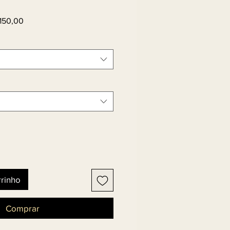
Preço
150,00
l
promocional
rrinho
Comprar