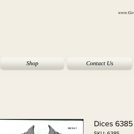
www.Goi
Shop
Contact Us
Dices 6385
SKU: 6385