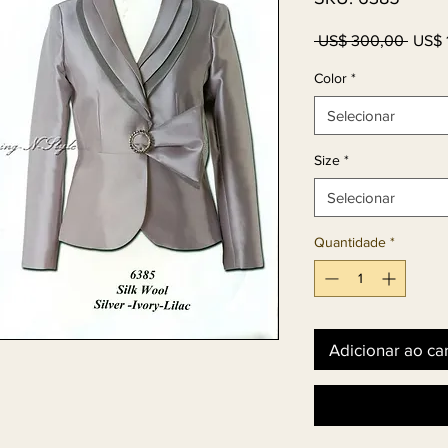
Preço
 US$ 300,00 
US$ 
norma
Color
*
Selecionar
Size
*
Selecionar
Quantidade
*
Adicionar ao ca