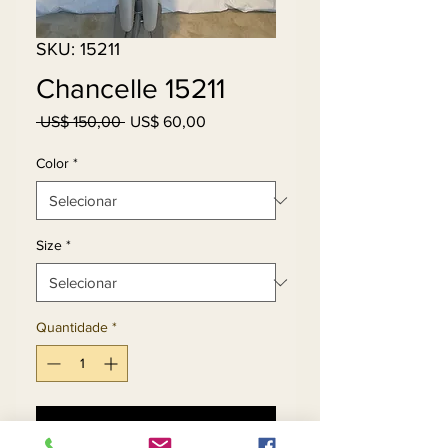
SKU: 15211
Chancelle 15211
Preço
Preço
 US$ 150,00 
US$ 60,00
normal
promocional
Color
*
Size
*
Quantidade
*
Adicionar ao carrinho