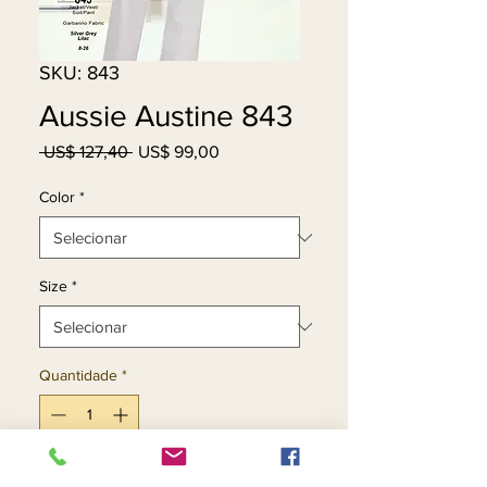
SKU: 843
Aussie Austine 843
Preço
Preço
 US$ 127,40 
US$ 99,00
normal
promocional
Color
*
Size
*
Quantidade
*
Adicionar ao carrinho