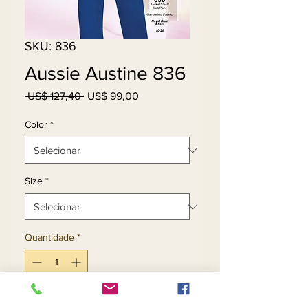
SKU: 836
Aussie Austine 836
Preço
Preço
 US$ 127,40 
US$ 99,00
normal
promocional
Color
*
Size
*
Quantidade
*
Adicionar ao carrinho