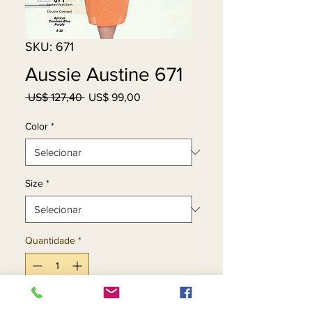
SKU: 671
Aussie Austine 671
Preço
Preço
 US$ 127,40 
US$ 99,00
normal
promocional
Color
*
Size
*
Quantidade
*
Adicionar ao carrinho