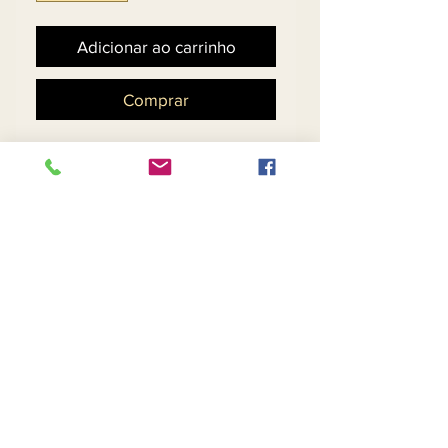
Adicionar ao carrinho
Comprar
Exclusive Novelty Fabric 
w/Stretch w/Embroidered 
Sleeves. Trimmed w/Pearl 
& Rhinestone Buttons
Return and Refund Policy
Contact Us
Returns