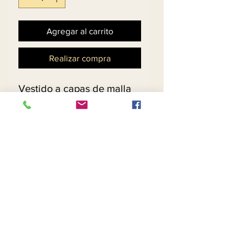
Agregar al carrito
Realizar compra
Vestido a capas de malla
en blanco y negro con
detalle de soutache.
Sombrero a juego - $ 59
Política de devoluciones y
reembolsos