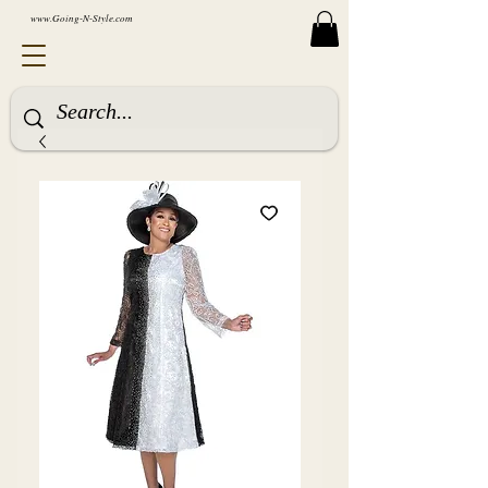
www.Going-N-Style.com