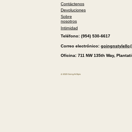
Contáctenos
Devoluciones
Sobre
nosotros
Intimidad
Teléfono: (954) 530-6617
Correo electrónico:
goingnstylell
Oficina: 711 NW 135th Way, Plantati
@ 2020 Going-N-Style