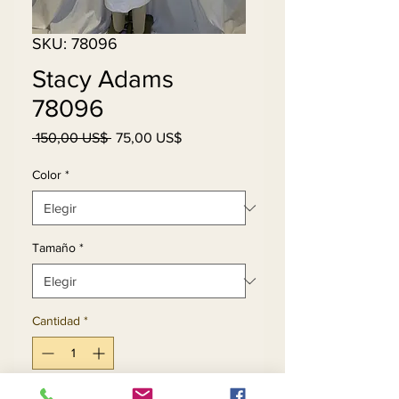
SKU: 78096
Stacy Adams
78096
Precio
Precio
 150,00 US$ 
75,00 US$
de
oferta
Color
*
Tamaño
*
Cantidad
*