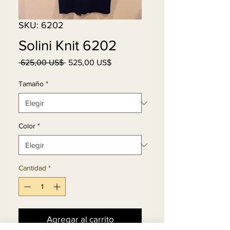
SKU: 6202
Solini Knit 6202
Precio
Precio
 625,00 US$ 
525,00 US$
de
oferta
Tamaño
*
Color
*
Cantidad
*
Agregar al carrito