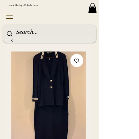
www.Going-N-Style.com