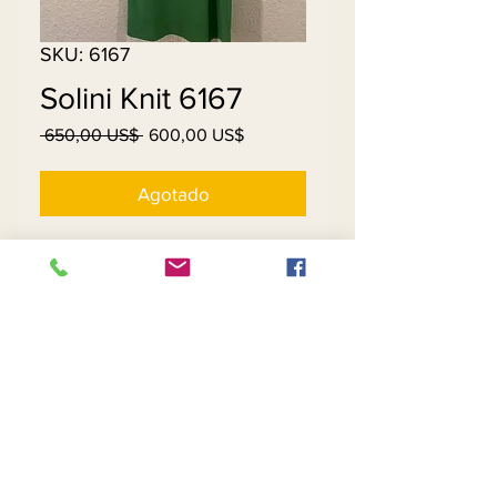
SKU: 6167
Solini Knit 6167
Precio
Precio
 650,00 US$ 
600,00 US$
de
oferta
Agotado
2PC Solini Knit
Contáctenos
Devoluciones
Sobre nosotros
Intimidad
Teléfono:
(954) 530-6617
Correo electrónico:
goingnstylellc@gmail.com