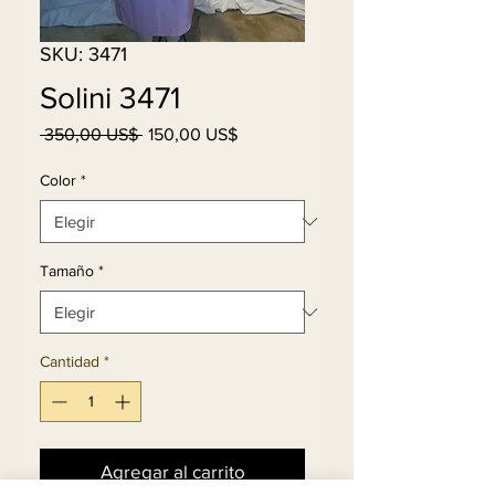
SKU: 3471
Solini 3471
Precio
Precio
 350,00 US$ 
150,00 US$
de
oferta
Color
*
Tamaño
*
Cantidad
*
Agregar al carrito