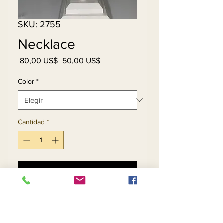
SKU: 2755
Necklace
Precio
Precio
 80,00 US$ 
50,00 US$
de
oferta
Color
*
Cantidad
*
Agregar al carrito
Realizar compra