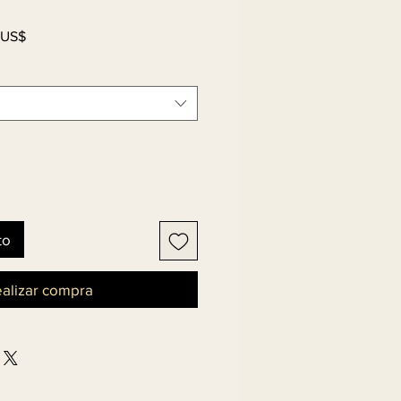
Precio
 US$
de
oferta
to
alizar compra