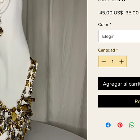
Precio
 45,00 US$ 
35,00
Color
*
Elegir
Cantidad
*
Agregar al carri
Re