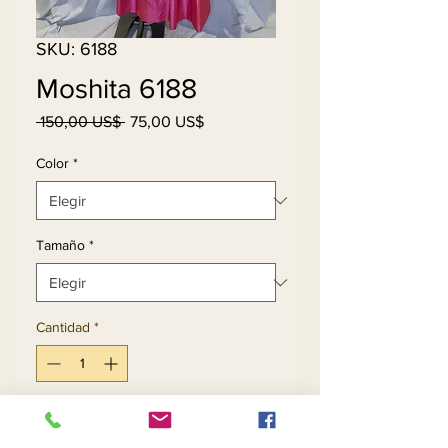
SKU: 6188
Moshita 6188
Precio
Precio
 150,00 US$ 
75,00 US$
de
oferta
Color
*
Tamaño
*
Cantidad
*
Agregar al carrito