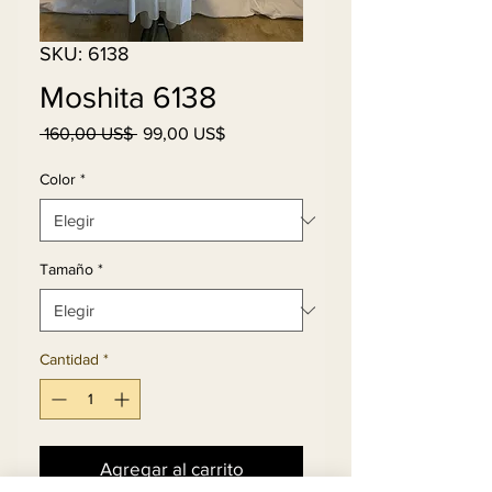
SKU: 6138
Moshita 6138
Precio
Precio
 160,00 US$ 
99,00 US$
de
oferta
Color
*
Tamaño
*
Cantidad
*
Agregar al carrito