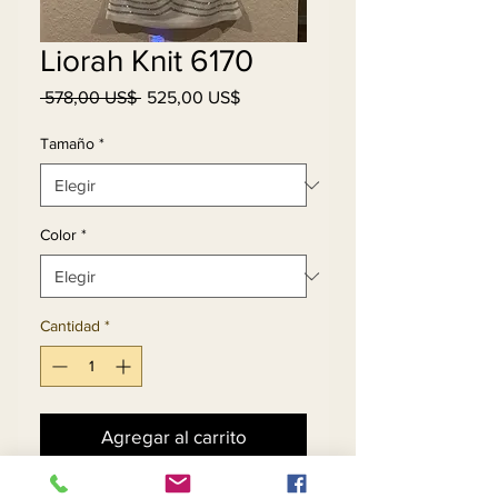
Liorah Knit 6170
Precio
Precio
 578,00 US$ 
525,00 US$
de
oferta
Tamaño
*
Color
*
Cantidad
*
Agregar al carrito
Realizar compra