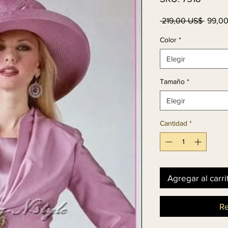
Precio
 219,00 US$ 
99,0
Color
*
Elegir
Tamaño
*
Elegir
Cantidad
*
Agregar al carri
Re