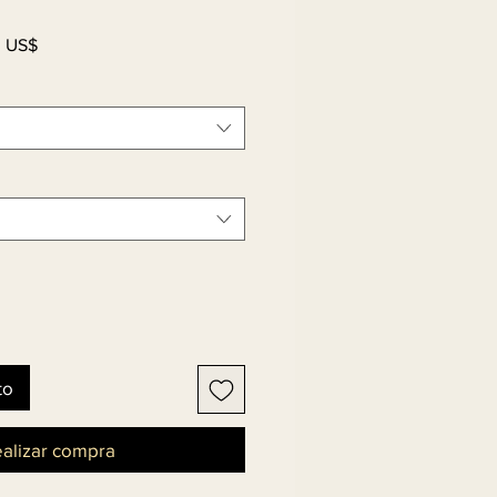
Precio
0 US$
de
oferta
to
alizar compra