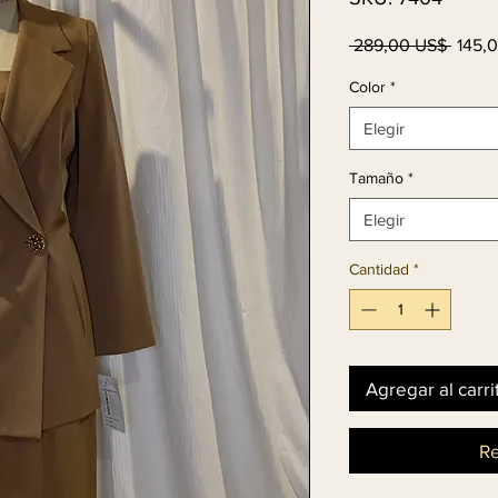
Preci
 289,00 US$ 
145,
Color
*
Elegir
Tamaño
*
Elegir
Cantidad
*
Agregar al carri
Re