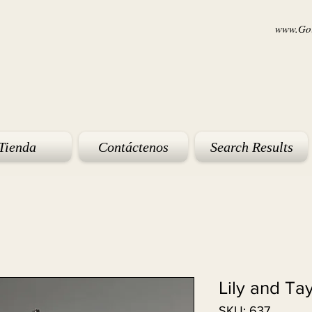
www.Goi
Tienda
Contáctenos
Search Results
Lily and Ta
SKU: 637