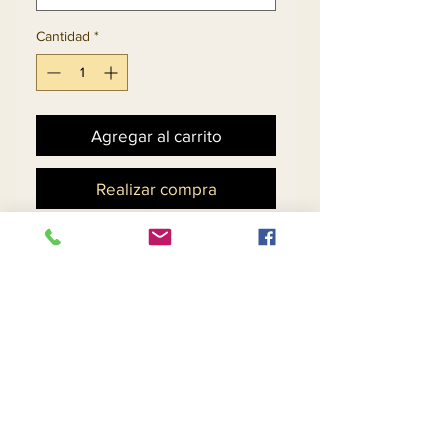
Cantidad
*
Agregar al carrito
Realizar compra
Conjunto de falda y 
chaqueta de 2 piezas Hilo 
de punto exclusivo
Política de devoluciones y
reembolsos