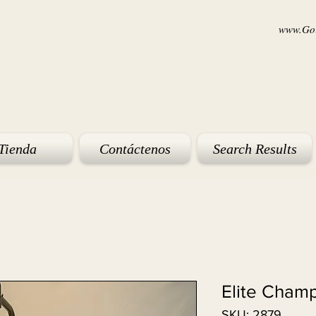
www.Goi
Tienda
Contáctenos
Search Results
Elite Cham
SKU: 2879