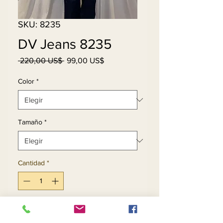
SKU: 8235
DV Jeans 8235
Precio
Precio
 220,00 US$ 
99,00 US$
de
oferta
Color
*
Tamaño
*
Cantidad
*
Agregar al carrito