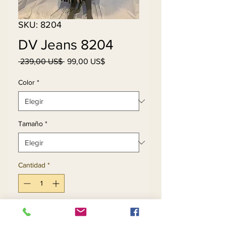
SKU: 8204
DV Jeans 8204
Precio
Precio
 239,00 US$ 
99,00 US$
de
oferta
Color
*
Tamaño
*
Cantidad
*
Agregar al carrito