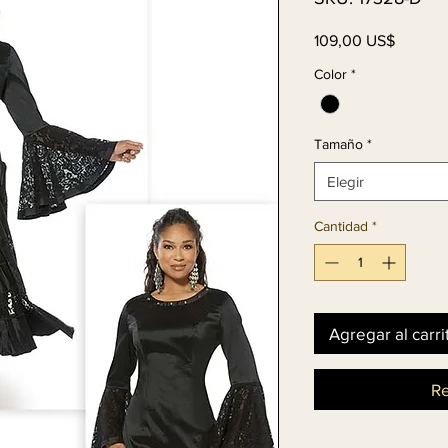
Precio
109,00 US$
Color
*
Tamaño
*
Elegir
Cantidad
*
Agregar al carri
Re