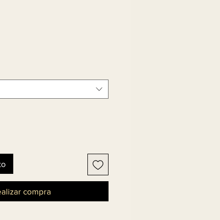
to
alizar compra