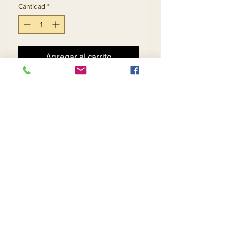
Cantidad
*
Agregar al carrito
Realizar compra
Política de devoluciones y
reembolsos
Contáctenos
Devoluciones
Sobre nosotros
Intimidad
Teléfono:
(954) 530-6617