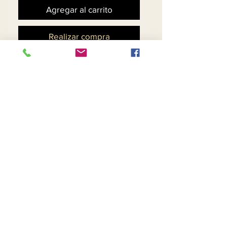
Agregar al carrito
Realizar compra
Donnavinci Sport 21034
2PC Jacket & Pant Set
Stretch Soft Fabric
Trimmed with Pearls
Contáctenos
Devoluciones
Sobre nosotros
Intimidad
Teléfono:
(954) 530-6617
Correo electrónico:
goingnstylellc@gmail.com