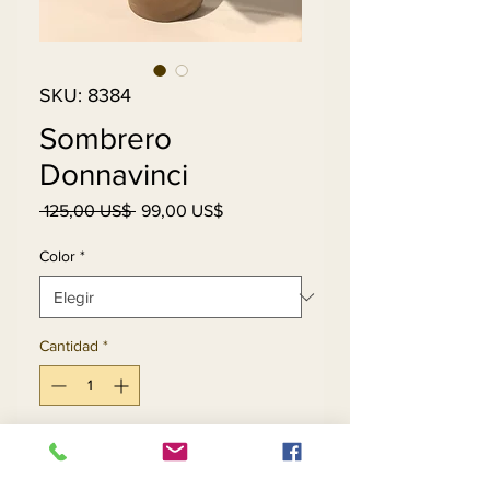
SKU: 8384
Sombrero
Donnavinci
Precio
Precio
 125,00 US$ 
99,00 US$
de
oferta
Color
*
Cantidad
*
Agregar al carrito