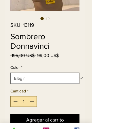
SKU: 13119
Sombrero
Donnavinci
Precio
Precio
 195,00 US$ 
99,00 US$
de
oferta
Color
*
Cantidad
*
Agregar al carrito