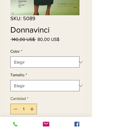
SKU: 5089
Donnavinci
Precio
Precio
 140,00 US$ 
80,00 US$
de
oferta
Color
*
Tamaño
*
Cantidad
*
Agregar al carrito