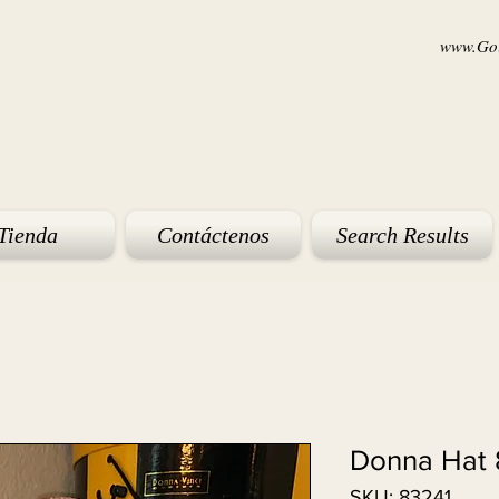
www.Goi
Tienda
Contáctenos
Search Results
Donna Hat 
SKU: 83241