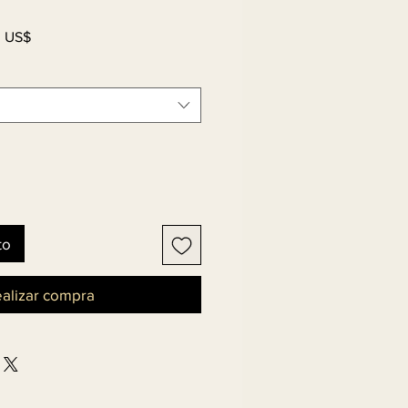
Precio
0 US$
de
oferta
to
alizar compra