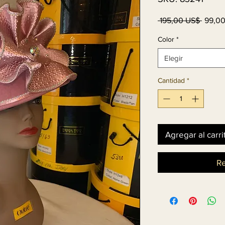
Precio
 195,00 US$ 
99,0
Color
*
Elegir
Cantidad
*
Agregar al carri
Re