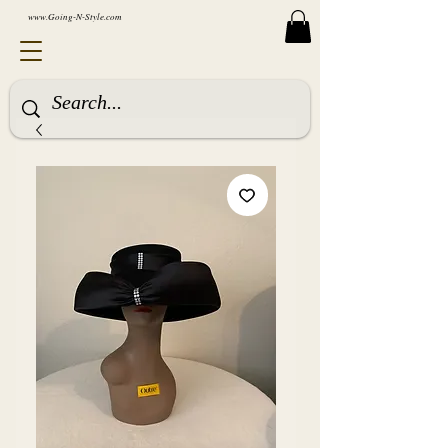
www.Going-N-Style.com