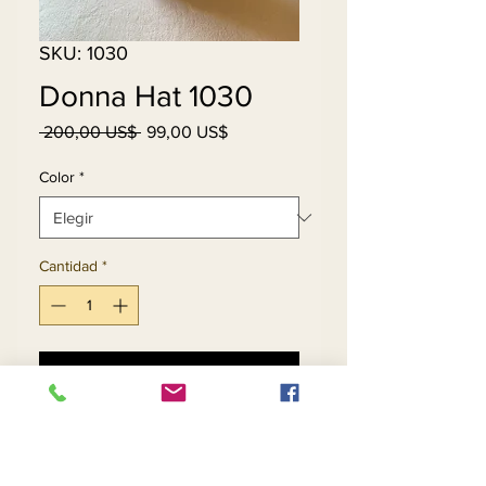
SKU: 1030
Donna Hat 1030
Precio
Precio
 200,00 US$ 
99,00 US$
de
oferta
Color
*
Cantidad
*
Agregar al carrito
Realizar compra