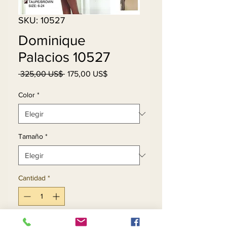
SKU: 10527
Dominique
Palacios 10527
Precio
Precio
 325,00 US$ 
175,00 US$
de
oferta
Color
*
Tamaño
*
Cantidad
*