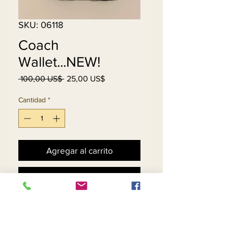
SKU: 06118
Coach
Wallet...NEW!
Precio
Precio
 100,00 US$ 
25,00 US$
de
oferta
Cantidad
*
Agregar al carrito
Realizar compra
Black & Grey