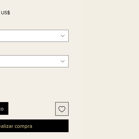
Precio
 US$
de
oferta
to
alizar compra