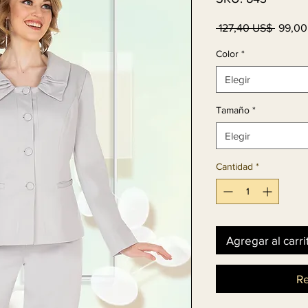
Precio
 127,40 US$ 
99,00
Color
*
Elegir
Tamaño
*
Elegir
Cantidad
*
Agregar al carri
Re