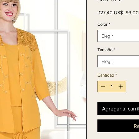
Precio
 127,40 US$ 
99,00
Color
*
Elegir
Tamaño
*
Elegir
Cantidad
*
Agregar al carri
Re