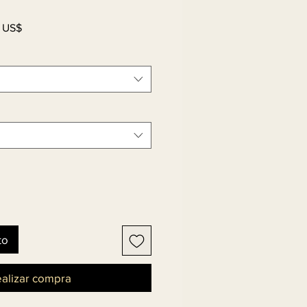
Precio
 US$
de
oferta
to
alizar compra