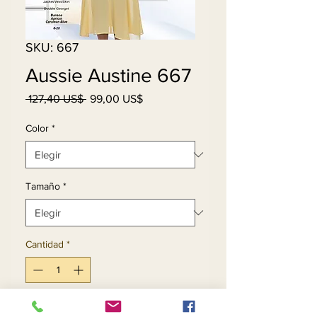
SKU: 667
Aussie Austine 667
Precio
Precio
 127,40 US$ 
99,00 US$
de
oferta
Color
*
Tamaño
*
Cantidad
*
Agregar al carrito