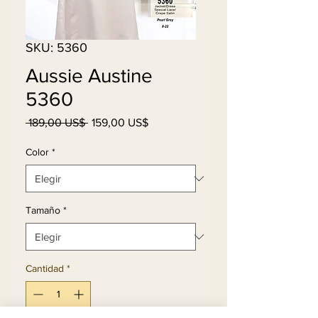
SKU: 5360
Aussie Austine
5360
Precio
Precio
 189,00 US$ 
159,00 US$
de
oferta
Color
*
Tamaño
*
Cantidad
*