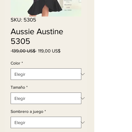
SKU: 5305
Aussie Austine
5305
Precio
Precio
 139,00 US$ 
119,00 US$
de
oferta
Color
*
Tamaño
*
Sombrero a juego
*