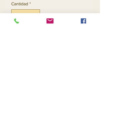
Cantidad
*
Agregar al carrito
Realizar compra
Contáctenos
Devoluciones
Sobre nosotros
Intimidad
Teléfono:
(954) 530-6617
Correo electrónico:
goingnstylellc@gmail.com
Oficina: 711 NW 135th Way, Plantation,
Florida 33325