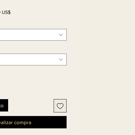
Precio
0 US$
de
oferta
to
alizar compra