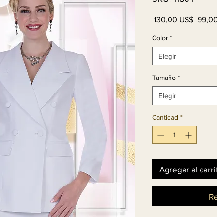
Precio
 130,00 US$ 
99,0
Color
*
Elegir
Tamaño
*
Elegir
Cantidad
*
Agregar al carri
Re