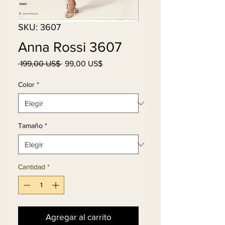
SKU: 3607
Anna Rossi 3607
Precio
Precio
 199,00 US$ 
99,00 US$
de
oferta
Color
*
Tamaño
*
Cantidad
*
Agregar al carrito