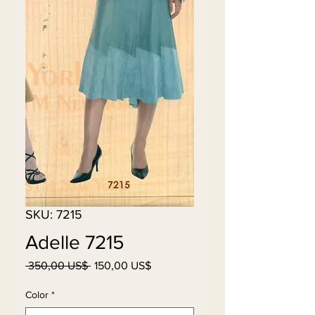
SKU: 7215
Adelle 7215
Precio
Precio
 350,00 US$ 
150,00 US$
de
oferta
Color
*