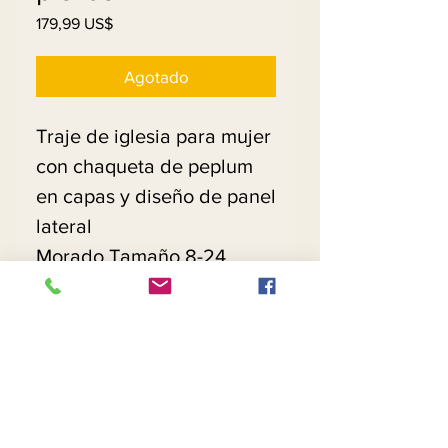
Precio
179,99 US$
Agotado
Traje de iglesia para mujer
con chaqueta de peplum
en capas y diseño de panel
lateral
Morado Tamaño 8-24
Azul marino Talla 10-24
Rosa Talla 10, 20
Tamaño rojo 8-24
Sombrero a juego - $ 120
Política de devoluciones y