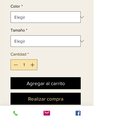
Color
*
Tamaño
*
Cantidad
*
Agregar al carrito
Realizar compra
Conjunto de falda de piel 
sintética y chaqueta con 