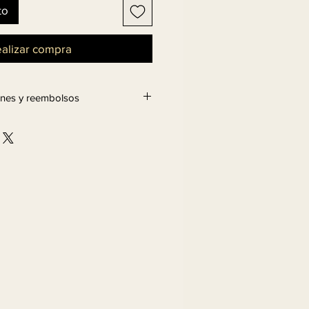
to
alizar compra
iones y reembolsos