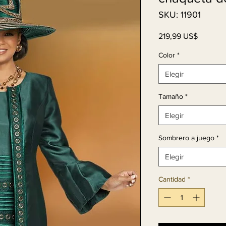
SKU: 11901
Precio
219,99 US$
Color
*
Elegir
Tamaño
*
Elegir
Sombrero a juego
*
Elegir
Cantidad
*