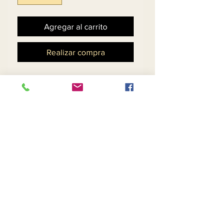
Agregar al carrito
Realizar compra
Conjunto de vestido con
chaqueta estilo plumero
con cuello fuera del
hombro.
Sombrero a juego - 11908 -
$ 158
Máscara - $ 29
Llame para disponibilidad
de mascarillas